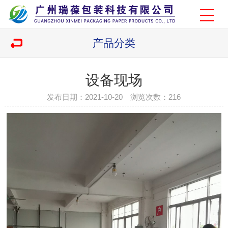
产品分类
设备现场
发布日期：2021-10-20 浏览次数：
216