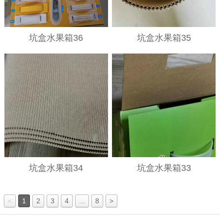
坑盒水果箱36
坑盒水果箱35
坑盒水果箱34
坑盒水果箱33
<
1
2
3
4
...
8
>