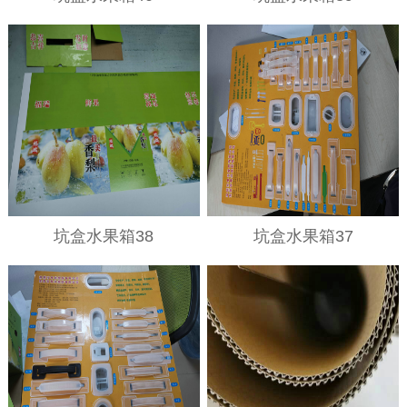
坑盒水果箱38
坑盒水果箱37