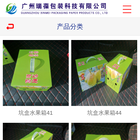
产品分类
坑盒水果箱41
坑盒水果箱44