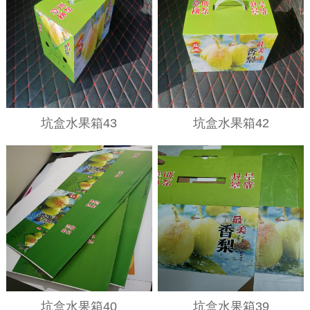
坑盒水果箱43
坑盒水果箱42
坑盒水果箱40
坑盒水果箱39