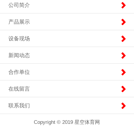
公司简介
产品展示
设备现场
新闻动态
合作单位
在线留言
联系我们
Copyright © 2019 星空体育网