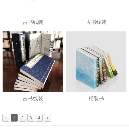
古书线装
古书线装
古书线装
精装书
<
1
2
3
4
>