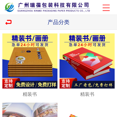
产品分类
精装书
精装书