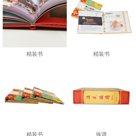
精装书
精装书
精装书
族谱