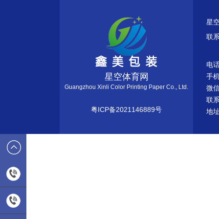
星
联
电话
星空体育网
手机
Guangzhou Xinli Color Printing Paper Co., Ltd.
微信
联
粤ICP备2021146889号
地
15011726172