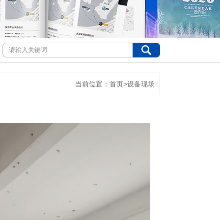
当前位置：
首页>
设备现场