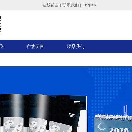
在线留言
|
联系我们
|
English
位
在线留言
联系我们