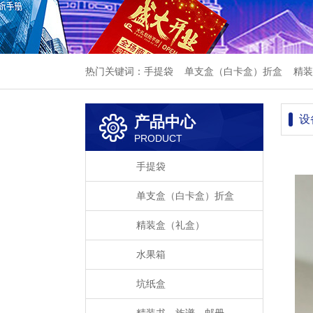
热门关键词：
手提袋
单支盒（白卡盒）折盒
精
历
圆集书
产品中心
设
PRODUCT
手提袋
单支盒（白卡盒）折盒
精装盒（礼盒）
水果箱
坑纸盒