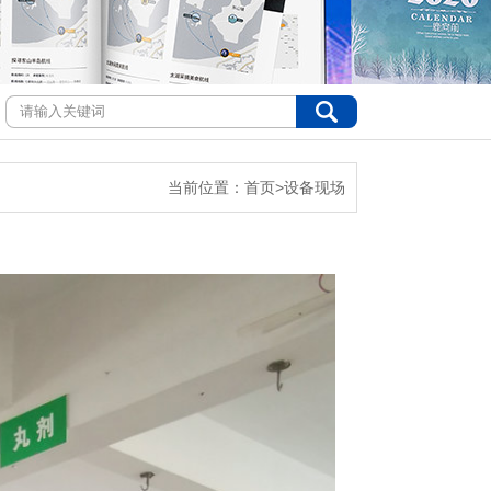
当前位置：
首页>
设备现场