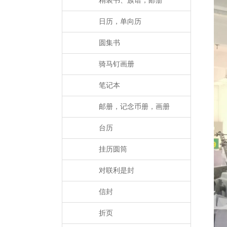
精装书、族谱，邮册
日历，单向历
圆集书
骑马钉画册
笔记本
邮册，记念币册，画册
台历
挂历圆筒
对联利是封
信封
折页