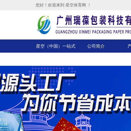
您好！欢迎来到 星空体育网 ！
星空（中国）一站式
公司简介
服务官方网站