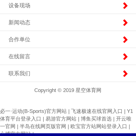
设备现场
新闻动态
合作单位
在线留言
联系我们
Copyright © 2019 星空体育网
必一·运动(B-Sports)官方网站
|
飞速极速在线官网入口
|
Y1
体育平台登录入口
|
易游官方网站
|
博鱼买球首选
|
开云唯
一官网
|
半岛在线网页版官网
|
欧宝官方站网站登录入口
|
心博官方网站
|