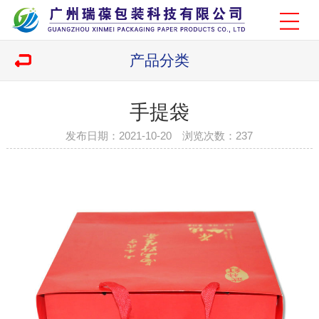
产品分类
手提袋
发布日期：2021-10-20 浏览次数：
237