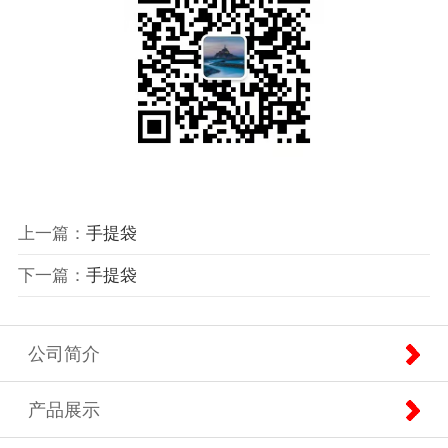
上一篇：
手提袋
下一篇：
手提袋
公司简介
产品展示