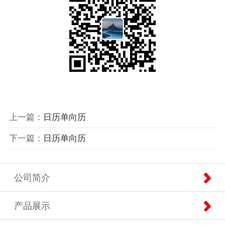
上一篇：
日历单向历
下一篇：
日历单向历
公司简介
产品展示