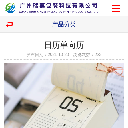
产品分类
日历单向历
发布日期：2021-10-20 浏览次数：
222