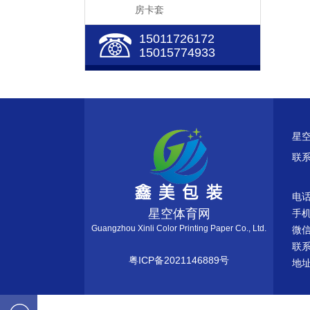
房卡套
15011726172
15015774933
星
联
电话
星空体育网
手机
Guangzhou Xinli Color Printing Paper Co., Ltd.
微信
联
粤ICP备2021146889号
地