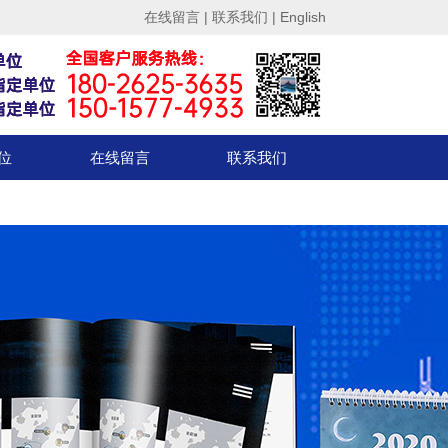
在线留言
|
联系我们
|
English
位
在线留言
联系我们