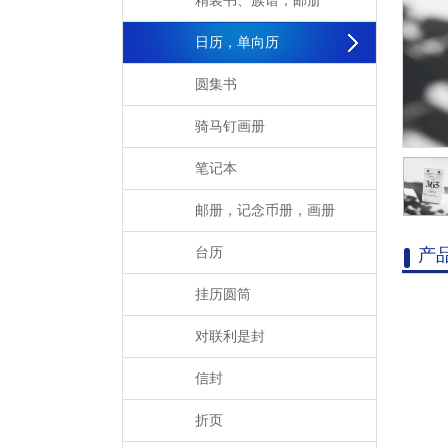
精装书、族谱，邮册
日历，单向历
圆集书
骑马钉画册
笔记本
邮册，记念币册，画册
台历
产
挂历圆筒
对联利是封
信封
折页