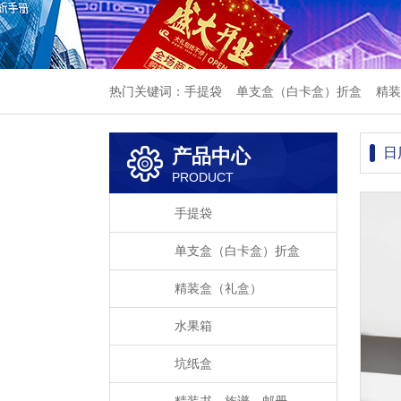
热门关键词：
手提袋
单支盒（白卡盒）折盒
精
历
圆集书
产品中心
日
PRODUCT
手提袋
单支盒（白卡盒）折盒
精装盒（礼盒）
水果箱
坑纸盒