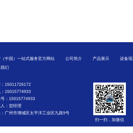
空（中国）一站式服务官方网站
公司简介
产品展示
设备现
系我们
：15011726172
：15015774933
号：15015774933
系人：贺经理
址：广州市增城区太平洋工业区九路9号
扫一扫，加微信