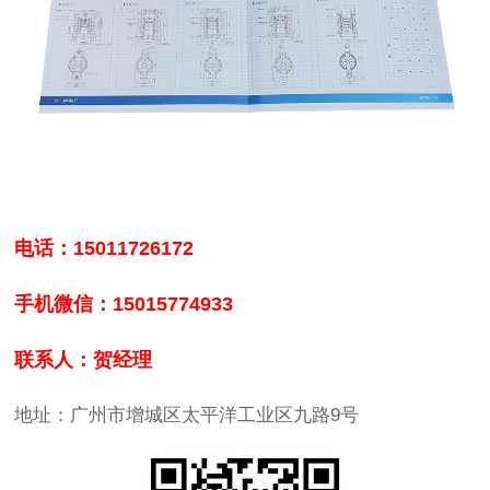
电话：15011726172
手机微信：15015774933
联系人：贺经理
地址：广州市增城区太平洋工业区九路9号