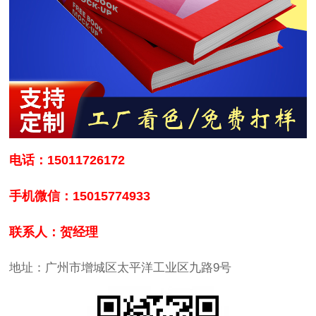
电话：15011726172
手机微信：15015774933
联系人：贺经理
地址：广州市增城区太平洋工业区九路9号