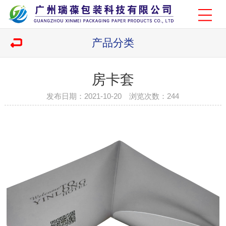
产品分类
房卡套
发布日期：2021-10-20 浏览次数：
244