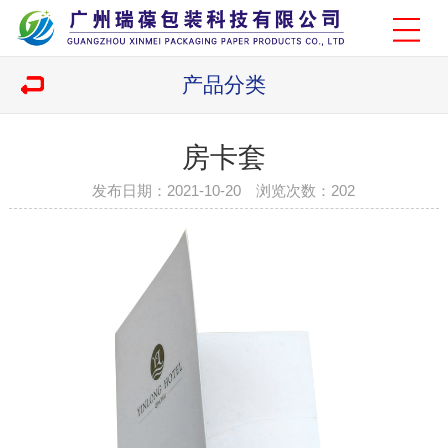
产品分类
房卡套
发布日期：2021-10-20 浏览次数：
202