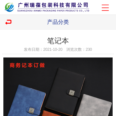
产品分类
笔记本
发布日期：2021-10-20 浏览次数：
230