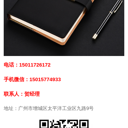
电话：15011726172
手机微信：15015774933
联系人：贺经理
地址：广州市增城区太平洋工业区九路9号