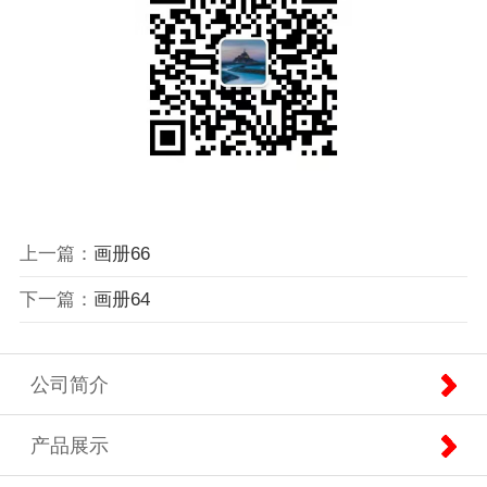
上一篇：
画册66
下一篇：
画册64
公司简介
产品展示