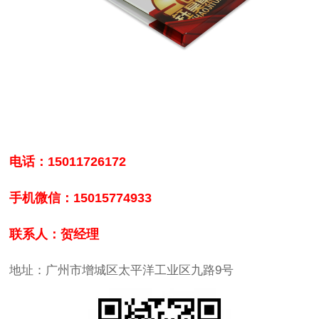
电话：15011726172
手机微信：15015774933
联系人：贺经理
地址：广州市增城区太平洋工业区九路9号