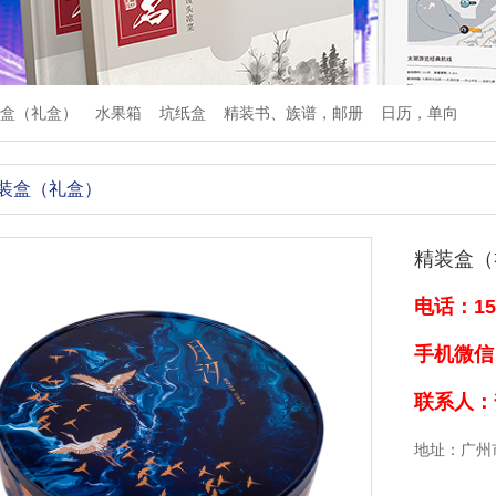
装盒（礼盒）
水果箱
坑纸盒
精装书、族谱，邮册
日历，单向
装盒（礼盒）
精装盒（
电话：150
手机微信：
联系人：
地址：广州