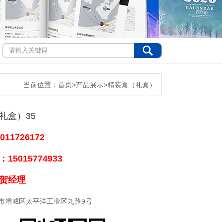
当前位置：
首页>
产品展示
>
精装盒（礼盒）
礼盒）35
11726172
15015774933
贺经理
市增城区太平洋工业区九路9号