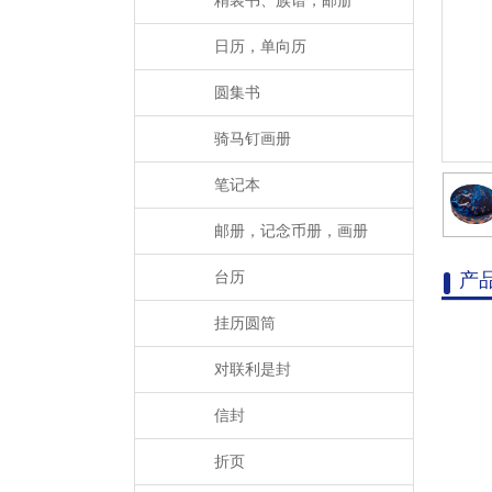
精装书、族谱，邮册
日历，单向历
圆集书
骑马钉画册
笔记本
邮册，记念币册，画册
台历
产
挂历圆筒
对联利是封
信封
折页